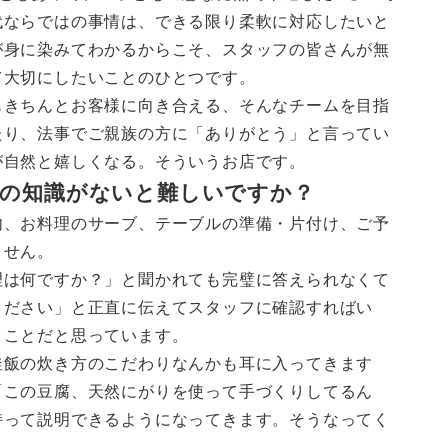
代ならではの事情は、できる限り柔軟に対応したいと
が身に染みてわかるからこそ、スタッフの皆さんが無
て大切にしたいことのひとつです。
もきちんとお客様に向き合える、そんなチームを目指
たり、法事でご親族の方に「ありがとう」と言ってい
が自然と嬉しくなる。そういうお店です。
食の知識がないと難しいですか？
内、お料理のサーブ、テーブルの準備・片付け、ご予
ません。
理は何ですか？」と聞かれても完璧に答えられなくて
ください」と正直に伝えてスタッフに確認すればい
うことだと思っています。
釜飯の炊き方のこだわりなんかも耳に入ってきます
「この豆腐、天然にがりを使って手づくりしてるん
持って説明できるようになってきます。そうなってく