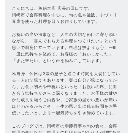
こんにちは、魚信本店 店長の田口です。
岡崎市で会席料理を中心に、旬の魚や釜飯、手づくり
豆腐を使った料理を日々お作りしています。
お祝いの席や法事など、人生の大切な節目に寄り添い
ながら、「喜んでもらえる料理をつくりたい」という
思いで厨房に立っています。料理は技よりも心。一皿
一皿に気持ちを込めて、お客様の「おいしかった」
「また来たい」という声を励みにしています。
私自身、休日は3歳の息子と過ごす時間を大切にしてい
る一人の父親でもあります。実は自分が親になってか
ら、お食い初めや帯祝いといった「お祝いの席」に向
き合う気持ちがさらに深くなりました。お子様の健や
かな成長を願うご両親や、ご家族の温かい想いが痛い
ほどわかるからこそ、一生の思い出に残る時間をお手
伝いしたいと、より一層気持ちを引き締めています。
このブログでは、岡崎市の季節行事や旬の食材、会席
料理の裏話など、料理人の目線から“おいしい時間”をお