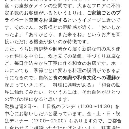
室・お座敷がメインの空間です。大きなフロアに不特
定多数のお客様がいるというよりは、
ご家族ごとのプ
ライベート空間をお世話する
というイメージに近いで
す。そのぶん、お客様との距離感が近く、「おいしか
ったよ」「ありがとう、また来るね」というお声を直
接いただける機会が多いのが特徴です。
また、うちは南伊勢や師崎から届く新鮮な旬の魚を使
った料理を中心に、炊き立ての釜飯、手づくり豆腐な
ど、毎日仕込みから丁寧に作る和食のお店です。ホー
ルにいても、季節ごとに変わる料理の説明ができるよ
うになるので、自然と
食の知識や和食文化への理解
が
深まっていきます。「料理に興味がある」「和食の世
界に触れてみたい」という方には、それ自体がひとつ
の学びの場になると思います。
勤務は週2日〜、土日祝のランチ（11:00〜14:30）を
中心にお願いしたいと思っています。金・土・日・祝
はディナー（17:00〜21:00）もありますので、ご都合
に合わせてご相談いただければと思います。駐車場は