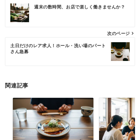
投
週末の数時間、お店で楽しく働きませんか？
稿
ナ
次のページ
ビ
ゲ
土日だけのレア求人！ホール・洗い場のパート
さん急募
ー
シ
ョ
関連記事
ン