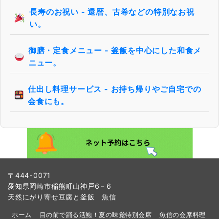
長寿のお祝い - 還暦、古希などの特別なお祝
い。
御膳・定食メニュー - 釜飯を中心にした和食メ
ニュー。
仕出し料理サービス - お持ち帰りやご自宅での
会食にも。
〒444-0071
愛知県岡崎市稲熊町山神戸6－6
天然にがり寄せ豆腐と釜飯 魚信
ホーム
目の前で踊る活鮑！夏の味覚特別会席
魚信の会席料理