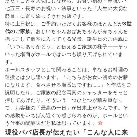
ただくことを大切にしながら、お食い初め・帯祝い・
七五三・長寿のお祝い・法事といった「人生の大切な
節目」に寄り添ってきたお店です。
特に土日祝は、ご予約いただくお客様のほとんどが
3世
代のご家族
。おじいちゃんおばあちゃんが赤ちゃんを
抱っこして個室に入ってくる光景、誕生日のご両親に
「いつもありがとう」と伝えるご家族の様子——そう
いった場面がホールではいつも繰り広げられていま
す。
ホールスタッフとして関わることは、単なるお料理の
運搬とは少し違います。「こちらがお食い初めのお膳
になります。食べさせる順番はですね……」と作法をご
説明したり、ご家族の記念写真のシャッターをそっと
押してあげたり。そういう一つひとつが積み重なっ
て、お客様の「最高の一日」が出来上がるんです。そ
の感動をいちばん近くで感じられるのが、ホールとい
う仕事の醍醐味だと私は思っています。
現役パパ店長が伝えたい「こんな人に来