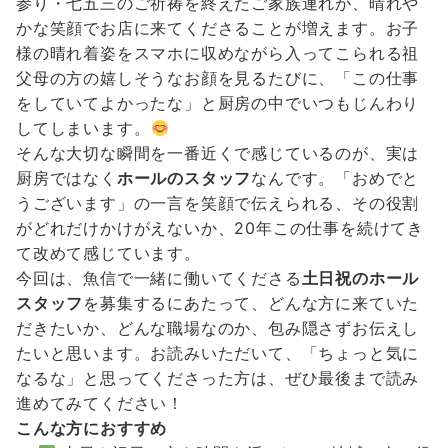
参り・七五三のご祈祷を終えたご家族連れが、晴れや
かな笑顔でお店に来てくださることが増えます。お子
様の晴れ着姿をスマホに収めながら入ってこられる祖
父母の方の嬉しそうなお顔を見るたびに、「この仕事
をしていてよかったな」と厨房の中でいつもじんわり
してしまいます。
そんな大切な瞬間を一番近くで感じているのが、実は
厨房ではなく
ホールのスタッフ
なんです。「おめでと
うございます」の一言を笑顔で伝えられる、その役割
がどれだけかけがえないか、20年この仕事を続けてき
て改めて感じています。
今回は、魚信で一緒に働いてくださる
土日祝のホール
スタッフ
を募集するにあたって、どんな方に来ていた
だきたいか、どんな職場なのか、包み隠さずお伝えし
たいと思います。お読みいただいて、「ちょっと気に
なるな」と思ってくださった方は、ぜひ最後まで読み
進めてみてください！
こんな方におすすめ