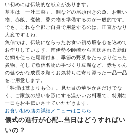
い初めには伝統的な献立があります。
基本は「一汁三菜」。鯛などの尾頭付きの魚、お吸い
物、赤飯、煮物、香の物を準備するのが一般的です。
でも、これを全部ご自身で用意するのは、正直かなり
大変ですよね。
魚信では、伝統にならったお食い初め膳を心を込めて
お作りしています。南伊勢や師崎から直送される新鮮
な鯛を使った尾頭付き、季節の野菜をたっぷり使った
煮物、そして魚信名物の手づくり豆腐など、赤ちゃん
の健やかな成長を願うお気持ちに寄り添った一品一品
をご用意します。
「料理は技よりも心」。見た目の華やかさだけでな
く、ご家族の想いを形にする温かいお料理で、特別な
一日をお手伝いさせていただきます。
お食い初め膳の詳細メニューはこちら
儀式の進行が心配…当日はどうすればい
いの？