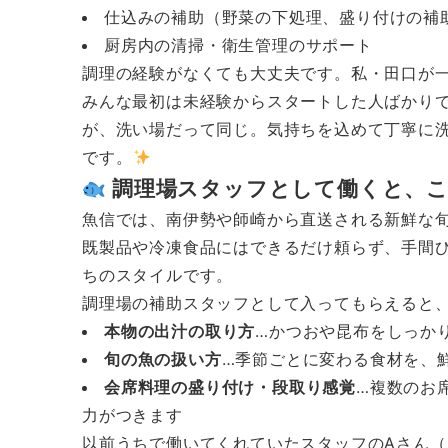
仕込みの補助（野菜の下処理、盛り付けの補
厨房内の清掃・衛生管理のサポート
調理の経験がなくても大丈夫です。私・田口が
みんな最初は未経験からスタートした人ばかり
が、洗い場だって同じ。気持ちを込めて丁寧に
です。
調理場スタッフとして働くと、
魚信では、南伊勢や師崎から直送される新鮮な
既製品や冷凍食品にはできるだけ頼らず、手間ひ
ちのスタイルです。
調理場の補助スタッフとして入ってもらえると
本物の出汁の取り方
…かつおや昆布をしっか
旬の魚の扱い方
…季節ごとに変わる食材を、
会席料理の盛り付け・段取り感覚
…複数のお
力がつきます
以前うちで働いてくれていたスタッフのAさん（