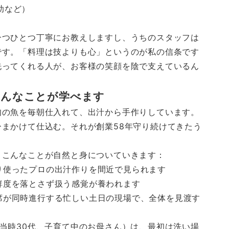
助など）
一つひとつ丁寧にお教えしますし、うちのスタッフは
です。「料理は技よりも心」というのが私の信条です
洗ってくれる人が、お客様の笑顔を陰で支えているん
こんなことが学べます
旬の魚を毎朝仕入れて、出汁から手作りしています。
まかけて仕込む。それが創業58年守り続けてきたう
、こんなことが自然と身についていきます：
り使ったプロの出汁作りを間近で見られます
鮮度を落とさず扱う感覚が養われます
席が同時進行する忙しい土日の現場で、全体を見渡す
当時30代、子育て中のお母さん）は、最初は洗い場