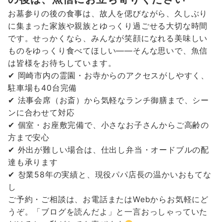
お墓参りの後の食事は、故人を偲びながら、久しぶり
に集まった家族や親族とゆっくり過ごせる大切な時間
です。せっかくなら、みんなが笑顔になれる美味しい
ものをゆっくり食べてほしい——そんな思いで、魚信
は皆様をお待ちしています。
✔ 岡崎市内の霊園・お寺からのアクセスがしやすく、
駐車場も40台完備
✔ 法事会席（お斎）から気軽なランチ御膳まで、シー
ンに合わせて対応
✔ 個室・お座敷完備で、小さなお子さんからご高齢の
方まで安心
✔ 外出が難しい場合は、仕出し弁当・オードブルの配
達も承ります
✔ 창業58年の実績と、現役パパ店長の温かいおもてな
し
ご予約・ご相談は、お電話またはWebからお気軽にど
うぞ。「ブログを読んだよ」と一言おっしゃっていた