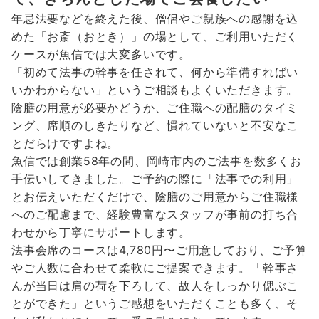
年忌法要などを終えた後、僧侶やご親族への感謝を込
めた「お斎（おとき）」の場として、ご利用いただく
ケースが魚信では大変多いです。
「初めて法事の幹事を任されて、何から準備すればい
いかわからない」というご相談もよくいただきます。
陰膳の用意が必要かどうか、ご住職への配膳のタイミ
ング、席順のしきたりなど、慣れていないと不安なこ
とだらけですよね。
魚信では創業58年の間、岡崎市内のご法事を数多くお
手伝いしてきました。ご予約の際に「法事での利用」
とお伝えいただくだけで、陰膳のご用意からご住職様
へのご配慮まで、経験豊富なスタッフが事前の打ち合
わせから丁寧にサポートします。
法事会席のコースは4,780円〜ご用意しており、ご予算
やご人数に合わせて柔軟にご提案できます。「幹事さ
んが当日は肩の荷を下ろして、故人をしっかり偲ぶこ
とができた」というご感想をいただくことも多く、そ