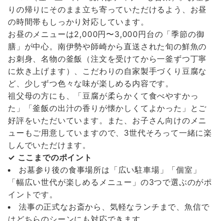
りの帰りにそのまま立ち寄っていただけるよう、お昼
の時間帯もしっかり対応しています。
お昼のメニューは2,000円〜3,000円台の「季節の御
膳」が中心。南伊勢や師崎から直送された旬の鮮魚の
お刺身、名物の釜飯（注文を受けてから一釜ずつ丁寧
に炊き上げます）、こだわりの自家製手づくり豆腐な
ど、少しずつ色々な味が楽しめる内容です。
祖父母の方にも、「豆腐が柔らかくて食べやすかっ
た」「釜飯の出汁の香りが懐かしくてよかった」とご
好評をいただいています。また、お子さん向けのメニ
ューもご用意していますので、3世代そろって一緒に楽
しんでいただけます。
✓ ここまでのポイント
お墓参り後の食事場所は「広い駐車場」「個室」
「幅広い世代が楽しめるメニュー」の3つで選ぶのがポ
イントです。
法事の正式なお斎から、気軽なランチまで、魚信で
はどちらのシーンにも対応できます。