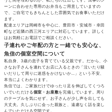
うど間を埋めるのが、私たちの仕出しです。法事のシ
ーンに合わせた専用のお弁当もご用意していますの
で、ご自宅でもきちんとした雰囲気でお食事いただけ
ます。
配達エリアは岡崎市を中心に、豊田市・安城市・幸田
町など近隣の西三河エリアに対応しています。詳しく
はお気軽にお電話でご相談ください。
子連れやご年配の方と一緒でも安心な、
魚信の個室空間について
私自身、3歳の息子を育てている父親です。だから、小
さなお子さんを連れてお店に入るときの「泣いたり騒
いだりして周りに迷惑をかけないか…」という不安、
本当によくわかります。
魚信では、ご家族だけでゆったり足を伸ばしてくつろ
いでいただける
個室・お座敷
を完備しています。周り
のテーブルを気にせず、お子さんが少し声を出しても
大丈夫。久しぶりに会った親族と、遠慮なく話を楽し
んでいただける空間です。