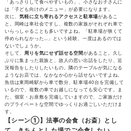
「あっさりして食べやすいもの」、小さなお子さんに
は「子ども向けのメニュー」が必要になります。
次に、
気軽に立ち寄れるアクセスと駐車場
があるこ
と。岡崎は車社会ですし、複数の家族がそれぞれ車で
いらっしゃることも多いですよね。「駐車場が狭くて
停められなかった…」という経験、一度はあるのでは
ないでしょうか。
そして、
周りを気にせず話せる空間
があること。久し
ぶりに集まった親族と、故人の思い出話をしたり、近
況報告をしたりしたいもの。隣のテーブルが気になる
ようなお店では、なかなか心から話せないですよね。
魚信は東岡崎駅から車で数分、駐車場40台を完備して
いるので、複数の車でお越しになっても安心です。ま
た、個室・お座敷を完備していますので、ご家族だけ
のプライベートな空間でゆっくりお過ごしいただけま
す。
【シーン①】法事の会食（お斎）とし
て、きちんとした場でご会食したい