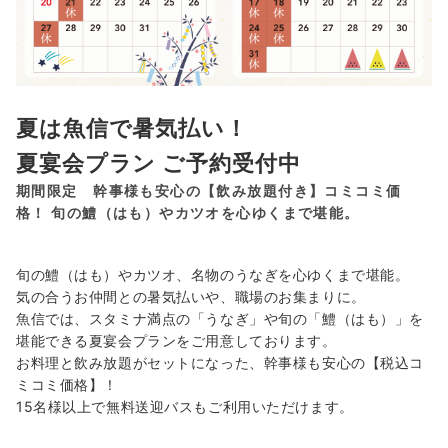
夏は魚信で暑気払い！
夏宴会プラン ご予約受付中
期間限定 幹事様も安心の【飲み放題付き】コミコミ価
格！ 旬の鱧（はも）やカツオを心ゆくまで堪能。
旬の鱧（はも）やカツオ、名物のうなぎを心ゆくまで堪能。
気の合うお仲間との暑気払いや、職場のお集まりに。
魚信では、スタミナ満点の「うなぎ」や旬の「鱧（はも）」を
堪能できる夏宴会プランをご用意しております。
お料理と飲み放題がセットになった、幹事様も安心の【税込コ
ミコミ価格】！
15名様以上で無料送迎バスもご利用いただけます。