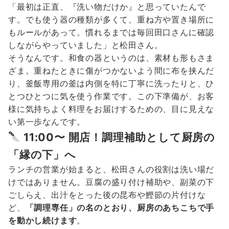
「最初は正直、『洗い物だけか』と思っていたんで
す。でも使う器の種類が多くて、重ね方や置き場所に
もルールがあって。慣れるまでは毎回田口さんに確認
しながらやっていました」と松田さん。
そうなんです。和食の器というのは、素材も形もさま
ざま。重ねたときに傷がつかないよう間に布を挟んだ
り、釜飯専用の釜は内側を特に丁寧に洗ったりと、ひ
とつひとつに気を使う作業です。この下準備が、お客
様に気持ちよく料理をお届けするための、目に見えな
い第一歩なんです。
11:00〜 開店！調理補助として厨房の
「縁の下」へ
ランチの営業が始まると、松田さんの役割は洗い場だ
けではありません。豆腐の盛り付け補助や、副菜の下
ごしらえ、出汁をとった後の昆布や鰹節の片付けな
ど、
「調理専任」の名のとおり、厨房のあちこちで手
を動かし続けます
。