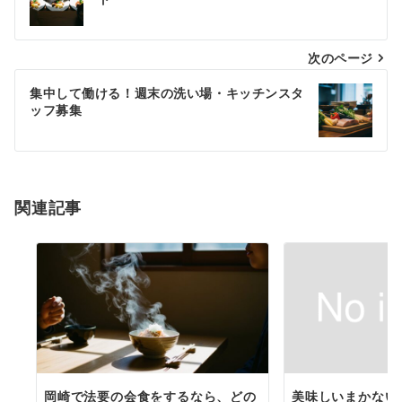
稿
ナ
次のページ
ビ
ゲ
集中して働ける！週末の洗い場・キッチンスタ
ッフ募集
ー
シ
ョ
関連記事
ン
岡崎で法要の会食をするなら、どの
美味しいまかない