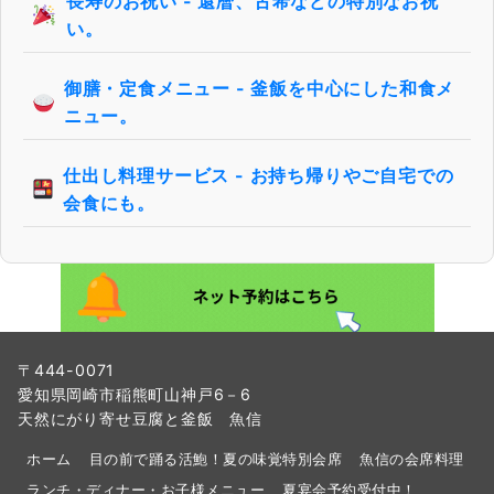
長寿のお祝い - 還暦、古希などの特別なお祝
い。
御膳・定食メニュー - 釜飯を中心にした和食メ
ニュー。
仕出し料理サービス - お持ち帰りやご自宅での
会食にも。
〒444-0071
愛知県岡崎市稲熊町山神戸6－6
天然にがり寄せ豆腐と釜飯 魚信
ホーム
目の前で踊る活鮑！夏の味覚特別会席
魚信の会席料理
ランチ・ディナー・お子様メニュー
夏宴会予約受付中！