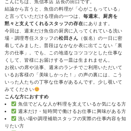
こんにちは、魚信本店 店長の田口です。
結論から言うと、魚信の料理が「心がこもっている」
と言っていただける理由の一つは、
毎週末、厨房を
黙々と支えてくれるスタッフの存在
にあります。
今回は、週末だけ魚信の厨房に入ってくれている洗い
場・調理専任スタッフの
松田さん
（仮名）の一日に密
着してみました。普段はなかなか表に出てこない「裏
方の仕事」。でも、この地道なコツコツとした仕事な
くして、皆様にお届けする一皿は生まれません。
お祝いの席や法事、週末のランチでご利用いただいて
いるお客様の「美味しかった！」の声の裏には、こう
いった人たちの丁寧な仕事があるんです。少し覗いて
みてください
こんな方におすすめ
魚信でどんな人が料理を支えているか気になる方
週末だけ・短時間で働けるお仕事に興味がある方
洗い場や調理補助スタッフの実際の仕事内容を知
りたい方