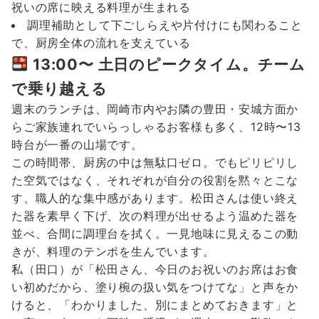
祝いの席に映える料理が生まれる
調理補助として下ごしらえや片付けにも関わること
で、厨房全体の流れを支えている
13:00〜 土日のピークタイム。チーム
で乗り越える
週末のランチは、岡崎市内やお隣の豊田・安城方面か
らご家族連れでいらっしゃるお客様も多く、12時〜13
時台が一番の山場です。
この時間帯、厨房の中は無駄口ゼロ。でもピリピリし
た空気ではなく、それぞれが自分の役割を黙々とこな
す、職人的な集中感があります。松田さんは使い終え
た器を素早く下げ、次の料理が出せるよう温めた器を
並べ、合間に調理台を拭く。一見地味に見えるこの動
きが、料理のテンポを生んでいます。
私（田口）が「松田さん、今日のお祝いのお席はお食
い初めだから、塗り椀の扱い気をつけてな」と声をか
けると、「わかりました、別にまとめておきます」と