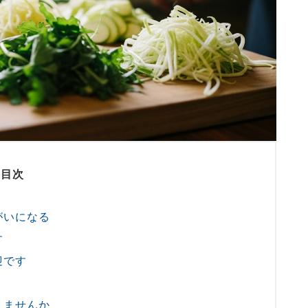
目次
がいになる
す
迎です
えませんか