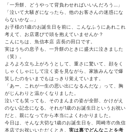
「一升餅、どうやって背負わせればいいんだろう…」
「泣いて大騒ぎになったら、他のお客さんの迷惑にな
らないかな…」
お子様の1歳のお誕生日を前に、こんなふうにあれこれ
考えて、お店選びで頭を抱えていませんか？
こんにちは、魚信本店 店長の田口です。
実はうちの息子も、一升餅のときに盛大に泣きました
（笑）。
よろよろ立ち上がろうとして、重さに驚いて、顔をく
しゃくしゃにして泣く姿を見ながら、家族みんなで爆
笑したのをいまでもはっきり覚えています。
「あー、これが一生の思い出になるんだな」って、胸
がじんわりと温かくなりました。
泣いても笑っても、そのまんまの姿が全部、かけがえ
のない記念になる。それが1歳のお誕生日というお祝い
だと、親になってから本当によくわかりました。
今日は、そんな大切な1歳のお誕生日を、岡崎市の魚信
本店でお祝いいただくとき、
実は裏でどんなことを考