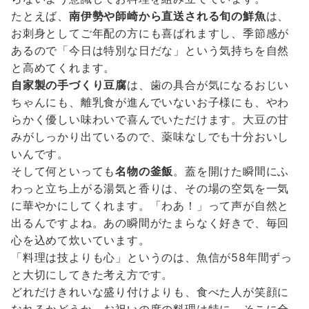
たとえば、
南伊勢や師崎から直送される旬の鮮魚
は、
お刺身としてご年配の方にも喜ばれますし、季節感が
あるので「今日は特別な日だな」という気持ちを自然
と高めてくれます。
自家製の手づくり豆腐
は、歯の具合が気になるおじい
ちゃんにも、離乳食が進んでいないお子様にも、やわ
らかく優しい味わいで喜んでいただけます。大豆の甘
みがしっかり出ているので、薬味なしでも十分おいし
いんです。
そして何といっても
名物の釜飯
。蓋を開けた瞬間にふ
わっと立ち上がる湯気と香りは、その場の空気を一気
に華やかにしてくれます。「わあ！」って声が自然と
出るんですよね。あの瞬間がたまらなく好きで、毎回
心を込めて炊いています。
「料理は技よりも心」というのは、魚信が58年間ずっ
と大切にしてきた考え方です。
どれだけきれいな盛り付けよりも、食べた人が笑顔に