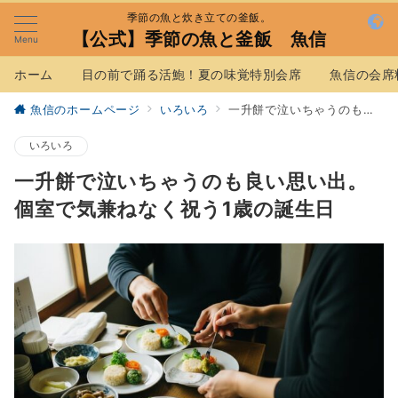
季節の魚と炊き立ての釜飯。
【公式】季節の魚と釜飯 魚信
Menu
ホーム
目の前で踊る活鮑！夏の味覚特別会席
魚信の会席
魚信のホームページ
いろいろ
一升餅で泣いちゃうのも良い思い出。個室で気兼ねなく祝う1歳の誕生日
いろいろ
一升餅で泣いちゃうのも良い思い出。
個室で気兼ねなく祝う1歳の誕生日