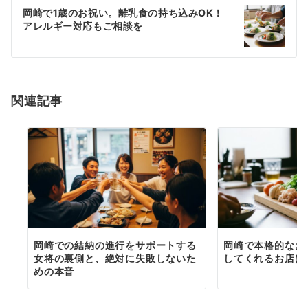
ゲ
岡崎で1歳のお祝い。離乳食の持ち込みOK！
アレルギー対応もご相談を
ー
シ
ョ
関連記事
ン
岡崎での結納の進行をサポートする
岡崎で本格的なお
女将の裏側と、絶対に失敗しないた
してくれるお店は
めの本音