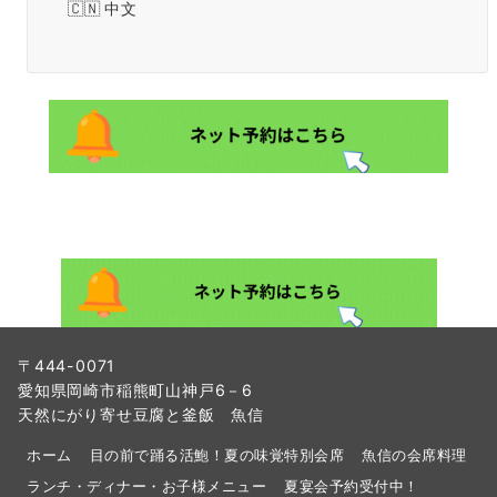
中文
〒444-0071
愛知県岡崎市稲熊町山神戸6－6
天然にがり寄せ豆腐と釜飯 魚信
ホーム
目の前で踊る活鮑！夏の味覚特別会席
魚信の会席料理
ランチ・ディナー・お子様メニュー
夏宴会予約受付中！