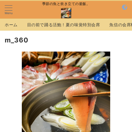
季節の魚と炊き立ての釜飯。
Menu
ホーム
目の前で踊る活鮑！夏の味覚特別会席
魚信の会席
m_360