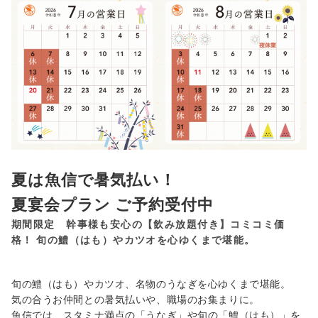
夏は魚信で暑気払い！
夏宴会プラン ご予約受付中
期間限定 幹事様も安心の【飲み放題付き】コミコミ価
格！ 旬の鱧（はも）やカツオを心ゆくまで堪能。
旬の鱧（はも）やカツオ、名物のうなぎを心ゆくまで堪能。
気の合うお仲間との暑気払いや、職場のお集まりに。
魚信では、スタミナ満点の「うなぎ」や旬の「鱧（はも）」を