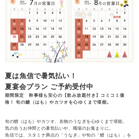
夏は魚信で暑気払い！
夏宴会プラン ご予約受付中
期間限定 幹事様も安心の【飲み放題付き】コミコミ価
格！ 旬の鱧（はも）やカツオを心ゆくまで堪能。
旬の鱧（はも）やカツオ、名物のうなぎを心ゆくまで堪能。
気の合うお仲間との暑気払いや、職場のお集まりに。
魚信では、スタミナ満点の「うなぎ」や旬の「鱧（はも）」を