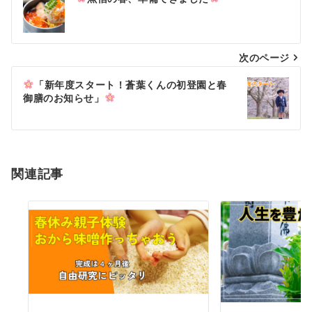
稿
ナ
次のページ
ビ
ゲ
「新年度スタート！蒼葉くんの初登園と春
御膳のお知らせ」
ー
シ
ョ
関連記事
ン