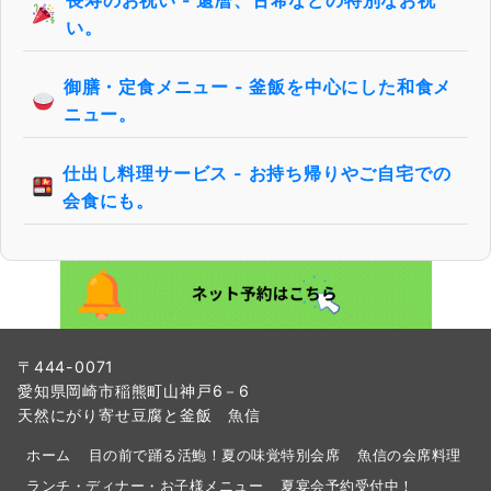
長寿のお祝い - 還暦、古希などの特別なお祝
い。
御膳・定食メニュー - 釜飯を中心にした和食メ
ニュー。
仕出し料理サービス - お持ち帰りやご自宅での
会食にも。
〒444-0071
愛知県岡崎市稲熊町山神戸6－6
天然にがり寄せ豆腐と釜飯 魚信
ホーム
目の前で踊る活鮑！夏の味覚特別会席
魚信の会席料理
ランチ・ディナー・お子様メニュー
夏宴会予約受付中！