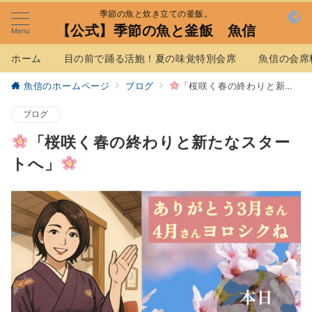
季節の魚と炊き立ての釜飯。
【公式】季節の魚と釜飯 魚信
Menu
ホーム
目の前で踊る活鮑！夏の味覚特別会席
魚信の会席
魚信のホームページ
ブログ
「桜咲く春の終わりと新たなスタートへ」
ブログ
「桜咲く春の終わりと新たなスター
トへ」