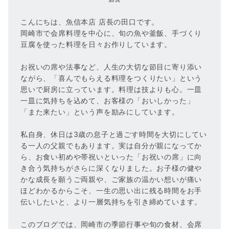
こんにちは、魚信本店 店長の田口です。
岡崎市で会席料理を中心に、旬の魚や釜飯、手づくり
豆腐を使った料理を日々お作りしています。
お祝いの席や法事など、人生の大切な節目に寄り添い
ながら、「喜んでもらえる料理をつくりたい」という
思いで厨房に立っています。料理は技よりも心。一皿
一皿に気持ちを込めて、お客様の「おいしかった」
「また来たい」という声を励みにしています。
私自身、休日は3歳の息子と過ごす時間を大切にしてい
る一人の父親でもあります。実は自分が親になってか
ら、お食い初めや帯祝いといった「お祝いの席」に向
き合う気持ちがさらに深くなりました。お子様の健や
かな成長を願うご両親や、ご家族の温かい想いが痛い
ほどわかるからこそ、一生の思い出に残る時間をお手
伝いしたいと、より一層気持ちを引き締めています。
このブログでは、岡崎市の季節行事や旬の食材、会席