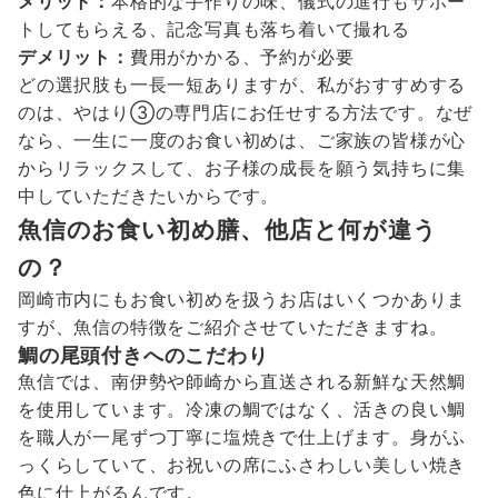
メリット：
本格的な手作りの味、儀式の進行もサポー
トしてもらえる、記念写真も落ち着いて撮れる
デメリット：
費用がかかる、予約が必要
どの選択肢も一長一短ありますが、私がおすすめする
のは、やはり③の専門店にお任せする方法です。なぜ
なら、一生に一度のお食い初めは、ご家族の皆様が心
からリラックスして、お子様の成長を願う気持ちに集
中していただきたいからです。
魚信のお食い初め膳、他店と何が違う
の？
岡崎市内にもお食い初めを扱うお店はいくつかありま
すが、魚信の特徴をご紹介させていただきますね。
鯛の尾頭付きへのこだわり
魚信では、南伊勢や師崎から直送される新鮮な天然鯛
を使用しています。冷凍の鯛ではなく、活きの良い鯛
を職人が一尾ずつ丁寧に塩焼きで仕上げます。身がふ
っくらしていて、お祝いの席にふさわしい美しい焼き
色に仕上がるんです。