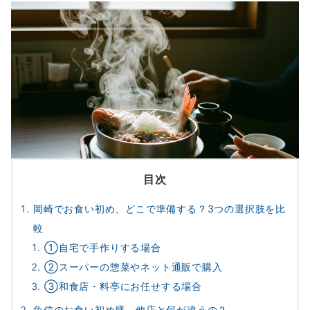
目次
岡崎でお食い初め、どこで準備する？3つの選択肢を比
較
①自宅で手作りする場合
②スーパーの惣菜やネット通販で購入
③和食店・料亭にお任せする場合
魚信のお食い初め膳、他店と何が違うの？